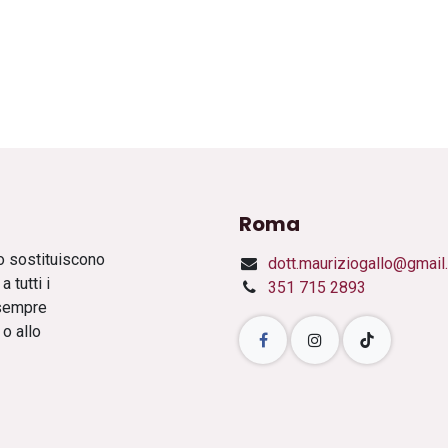
Roma
o sostituiscono
dott.mauriziogallo@gmail
 tutti i
351 715 2893
 sempre
o allo