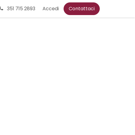
Esenzione
351 715 2893
Accedi
Contattaci